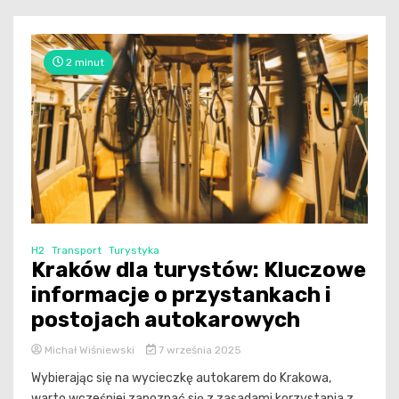
2 minut
H2
Transport
Turystyka
Kraków dla turystów: Kluczowe
informacje o przystankach i
postojach autokarowych
Michał Wiśniewski
7 września 2025
Wybierając się na wycieczkę autokarem do Krakowa,
warto wcześniej zapoznać się z zasadami korzystania z