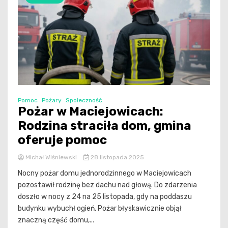
Pomoc
Pożary
Społeczność
Pożar w Maciejowicach:
Rodzina straciła dom, gmina
oferuje pomoc
Michał Wiśniewski
28 listopada 2025
Nocny pożar domu jednorodzinnego w Maciejowicach
pozostawił rodzinę bez dachu nad głową. Do zdarzenia
doszło w nocy z 24 na 25 listopada, gdy na poddaszu
budynku wybuchł ogień. Pożar błyskawicznie objął
znaczną część domu,...