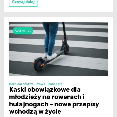
Czytaj dalej
2 minut
Bezpieczeństwo
Prawo
Transport
Kaski obowiązkowe dla
młodzieży na rowerach i
hulajnogach – nowe przepisy
wchodzą w życie