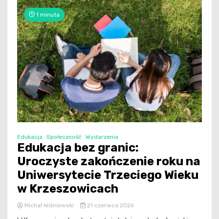
1 minuta
Edukacja
Społeczność
Wydarzenia
Edukacja bez granic:
Uroczyste zakończenie roku na
Uniwersytecie Trzeciego Wieku
w Krzeszowicach
Michał Wiśniewski
21 czerwca 2026