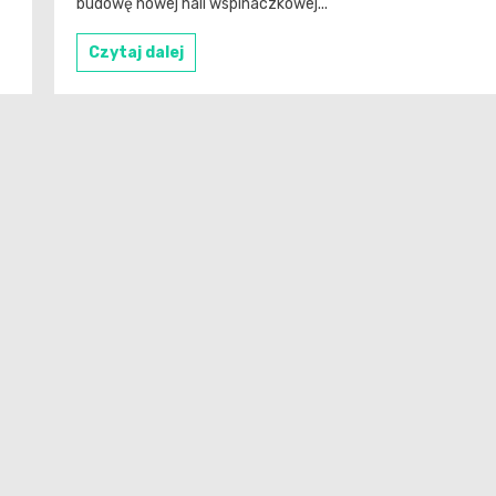
budowę nowej hali wspinaczkowej...
Czytaj dalej