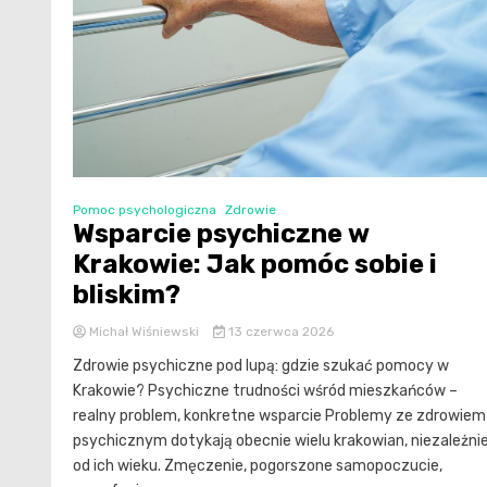
Pomoc psychologiczna
Zdrowie
Wsparcie psychiczne w
Krakowie: Jak pomóc sobie i
bliskim?
Michał Wiśniewski
13 czerwca 2026
Zdrowie psychiczne pod lupą: gdzie szukać pomocy w
Krakowie? Psychiczne trudności wśród mieszkańców –
realny problem, konkretne wsparcie Problemy ze zdrowiem
psychicznym dotykają obecnie wielu krakowian, niezależni
od ich wieku. Zmęczenie, pogorszone samopoczucie,