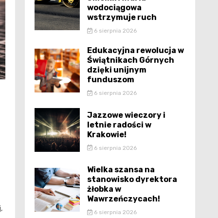
wodociągowa
wstrzymuje ruch
6 sierpnia 2026
Edukacyjna rewolucja w
Świątnikach Górnych
dzięki unijnym
funduszom
6 sierpnia 2026
Jazzowe wieczory i
letnie radości w
Krakowie!
6 sierpnia 2026
Wielka szansa na
stanowisko dyrektora
żłobka w
Wawrzeńczycach!
,
6 sierpnia 2026