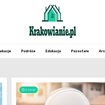
najświeższe informacje z Krakowa i okolic
Krako
akacje
Podróże
Edukacja
Pozostałe
Ar
2 minut