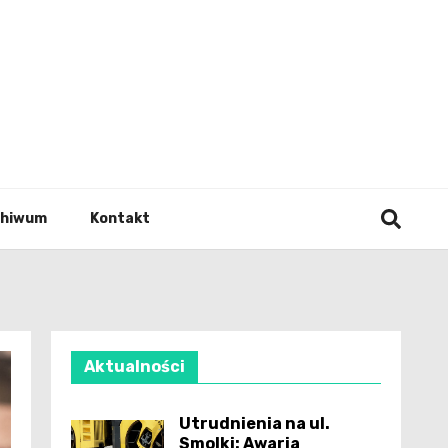
wianie
chiwum
Kontakt
Aktualności
Utrudnienia na ul.
Smolki: Awaria