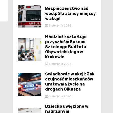
Bezpieczeństwo nad
wodą: Strażnicy miejscy
w akcji!
5 sierpnia 2026
Młodzież kształtuje
przyszłość: Sukces
Szkolnego Budżetu
Obywatelskiego w
Krakowie
5 sierpnia 2026
Świadkowie w akcji: Jak
czujność mieszkańców
uratowała życie na
drogach Olkusza
5 sierpnia 2026
Dziecko uwięzione w
nagrzanym