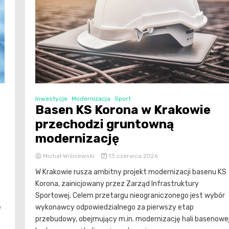
Inwestycje
Modernizacja
Sport
Basen KS Korona w Krakowie
przechodzi gruntowną
modernizację
Michał Wiśniewski
13 czerwca 2026
W Krakowie rusza ambitny projekt modernizacji basenu KS
Korona, zainicjowany przez Zarząd Infrastruktury
Sportowej. Celem przetargu nieograniczonego jest wybór
e
wykonawcy odpowiedzialnego za pierwszy etap
przebudowy, obejmujący m.in. modernizację hali basenowej