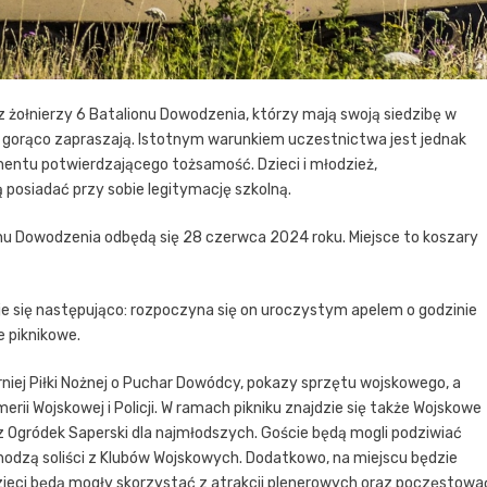
 żołnierzy 6 Batalionu Dowodzenia, którzy mają swoją siedzibę w
 gorąco zapraszają. Istotnym warunkiem uczestnictwa jest jednak
mentu potwierdzającego tożsamość. Dzieci i młodzież,
osiadać przy sobie legitymację szkolną.
nu Dowodzenia odbędą się 28 czerwca 2024 roku. Miejsce to koszary
 się następująco: rozpoczyna się on uroczystym apelem o godzinie
e piknikowe.
rniej Piłki Nożnej o Puchar Dowódcy, pokazy sprzętu wojskowego, a
rii Wojskowej i Policji. W ramach pikniku znajdzie się także Wojskowe
z Ogródek Saperski dla najmłodszych. Goście będą mogli podziwiać
hodzą soliści z Klubów Wojskowych. Dodatkowo, na miejscu będzie
zieci będą mogły skorzystać z atrakcji plenerowych oraz poczęstowa