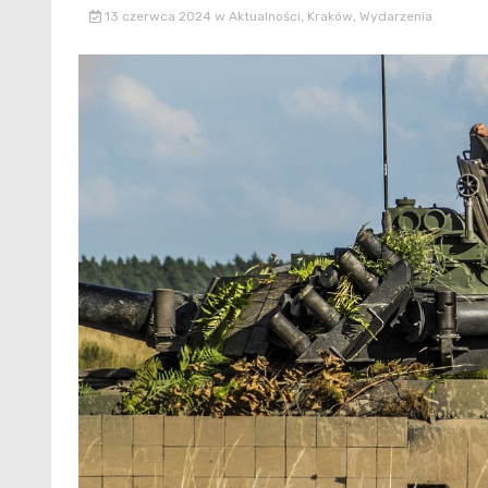
13 czerwca 2024
w
Aktualności
,
Kraków
,
Wydarzenia