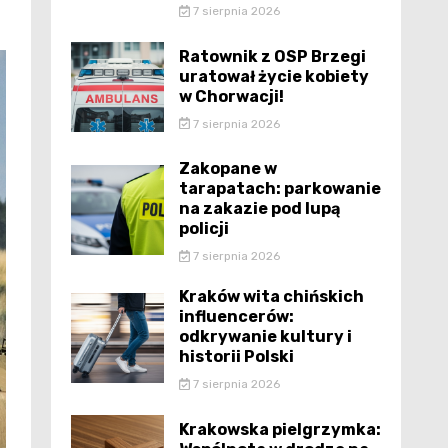
7 sierpnia 2026
Ratownik z OSP Brzegi
uratował życie kobiety
w Chorwacji!
7 sierpnia 2026
Zakopane w
tarapatach: parkowanie
na zakazie pod lupą
policji
7 sierpnia 2026
Kraków wita chińskich
influencerów:
odkrywanie kultury i
historii Polski
7 sierpnia 2026
Krakowska pielgrzymka: