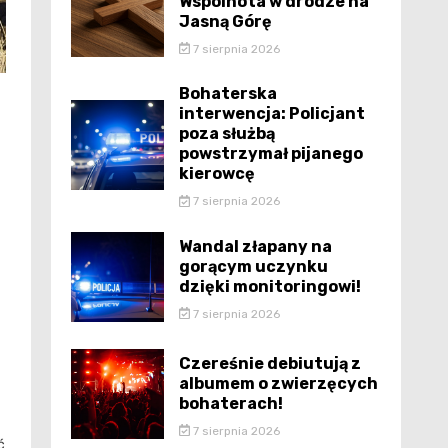
Wspólnota w drodze na
Jasną Górę
7 sierpnia 2026
Bohaterska
interwencja: Policjant
poza służbą
powstrzymał pijanego
kierowcę
7 sierpnia 2026
Wandal złapany na
gorącym uczynku
dzięki monitoringowi!
7 sierpnia 2026
Czereśnie debiutują z
albumem o zwierzęcych
bohaterach!
7 sierpnia 2026
ć