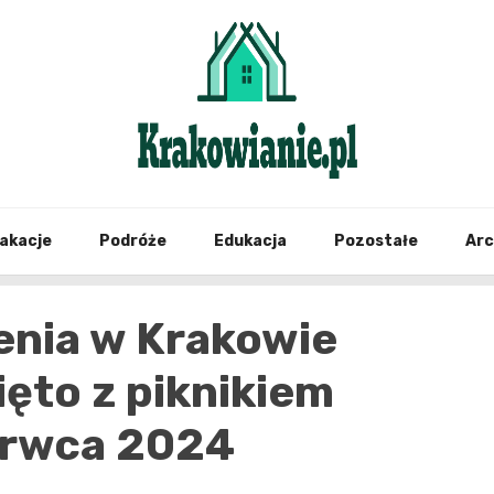
najświeższe informacje z Krakowa i okolic
Krako
akacje
Podróże
Edukacja
Pozostałe
Ar
enia w Krakowie
ęto z piknikiem
erwca 2024