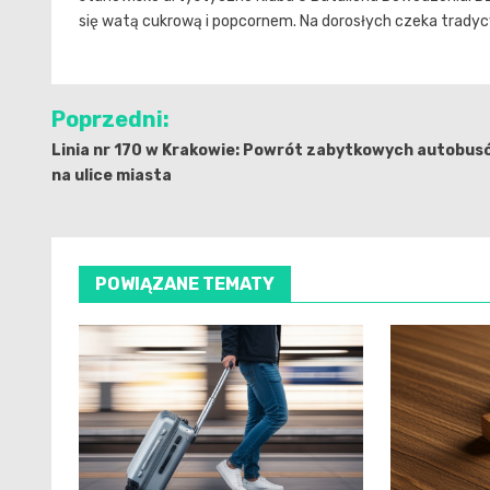
się watą cukrową i popcornem. Na dorosłych czeka trady
Nawigacja
Poprzedni:
wpisu
Linia nr 170 w Krakowie: Powrót zabytkowych autobus
na ulice miasta
POWIĄZANE TEMATY