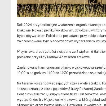
Rok 2024 przynosi kolejne wydarzenie organizowane przez
Krakowie. Mowa o pikniku wojskowym, do udziału w którym
bycie obywatelem Polski oraz posiadanie przy sobie doku
zainteresowane tym niecodziennym wydarzeniem, muszą p
W tym roku, uroczystości związane ze Świętem 6 Batalio
położone przy ulicy Ułanów 43 w sercu Krakowa.
Zaplanowany harmonogram pikniku wojskowego prezentuje
10:00, a od godziny 11:00 do 14:30 przewidziane są atrakcj
Na terenie koszar odwiedzających czeka wiele atrakcji: Tu
także poznanie z bliska pojazdów Straży Pożarnej, Żandarme
Centrum Rekrutacji, Grupy Rekonstrukcji Historycznej ora
występ Orkiestry Wojskowej w Krakowie, w której skład wc
stanowisko artystyczne Klubu 6 Batalionu Dowodzenia. D