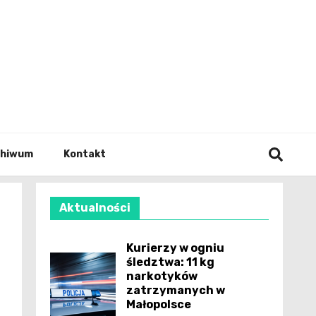
wianie
chiwum
Kontakt
Aktualności
Kurierzy w ogniu
śledztwa: 11 kg
narkotyków
zatrzymanych w
Małopolsce