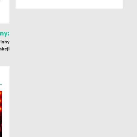
jny:
zinny
akcji