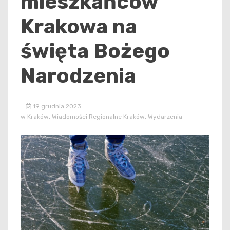
mieszkańców
Krakowa na
święta Bożego
Narodzenia
19 grudnia 2023
w
Kraków
,
Wiadomości Regionalne Kraków
,
Wydarzenia