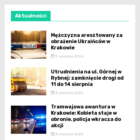
Aktualności
Mężczyzna aresztowany za
obrażenie Ukraińców w
Krakowie
9 sierpnia 2026
Utrudnienia na ul. Górnej w
Rybnej: zamknięcie drogi od
11 do 14 sierpnia
8 sierpnia 2026
Tramwajowa awantura w
Krakowie: Kobieta staje w
obronie, policja wkracza do
akcji
8 sierpnia 2026