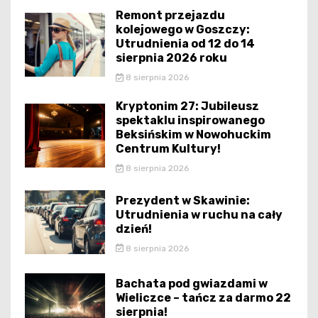
Remont przejazdu
kolejowego w Goszczy:
Utrudnienia od 12 do 14
sierpnia 2026 roku
8 sierpnia 2026
Kryptonim 27: Jubileusz
spektaklu inspirowanego
Beksińskim w Nowohuckim
Centrum Kultury!
8 sierpnia 2026
Prezydent w Skawinie:
Utrudnienia w ruchu na cały
dzień!
8 sierpnia 2026
Bachata pod gwiazdami w
Wieliczce – tańcz za darmo 22
sierpnia!