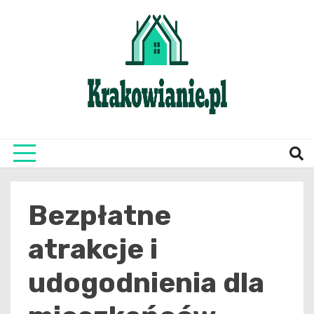
Skip
to
content
najświeższe informacje z Krakowa i okolic
Krako
Bezpłatne
atrakcje i
udogodnienia dla