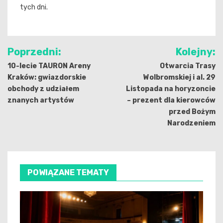
tych dni.
Nawigacja
Poprzedni:
Kolejny:
wpisu
10-lecie TAURON Areny
Otwarcia Trasy
Kraków: gwiazdorskie
Wolbromskiej i al. 29
obchody z udziałem
Listopada na horyzoncie
znanych artystów
– prezent dla kierowców
przed Bożym
Narodzeniem
POWIĄZANE TEMATY