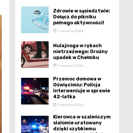
Zdrowie w sąsiedztwie:
Dołącz do pikniku
pełnego aktywności!
7 sierpnia 2026
Hulajnoga w rękach
nietrzeźwego: Groźny
upadek w Chełmku
7 sierpnia 2026
Przemoc domowa w
Oświęcimiu: Policja
interweniuje w sprawie
42-latka
7 sierpnia 2026
Kierowca w szaleńczym
slalomie uratowany
dzięki szybkiemu