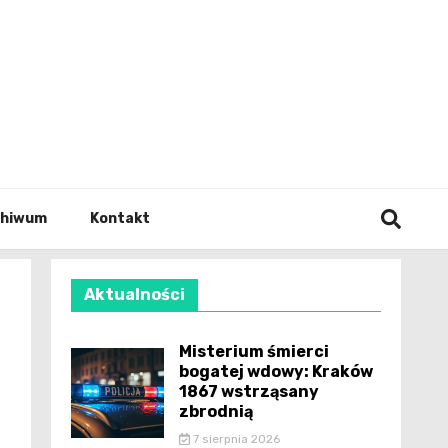
wianie
chiwum
Kontakt
Aktualności
Misterium śmierci
bogatej wdowy: Kraków
1867 wstrząsany
zbrodnią
7 sierpnia 2026