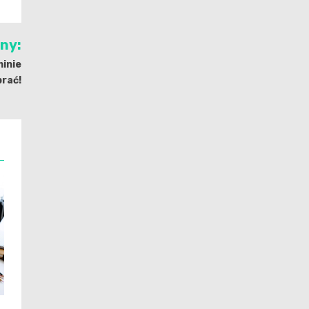
jny:
inie
brać!