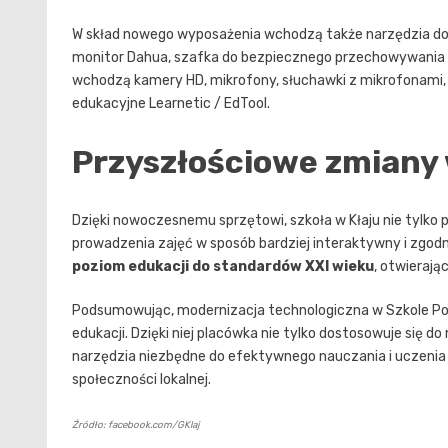
W skład nowego wyposażenia wchodzą także narzędzia do p
monitor Dahua, szafka do bezpiecznego przechowywania
wchodzą kamery HD, mikrofony, słuchawki z mikrofonami,
edukacyjne Learnetic / EdTool.
Przyszłościowe zmiany w
Dzięki nowoczesnemu sprzętowi, szkoła w Kłaju nie tylko 
prowadzenia zajęć w sposób bardziej interaktywny i zgo
poziom edukacji do standardów XXI wieku
, otwierają
Podsumowując, modernizacja technologiczna w Szkole Pod
edukacji. Dzięki niej placówka nie tylko dostosowuje się 
narzędzia niezbędne do efektywnego nauczania i uczenia si
społeczności lokalnej.
Źródło: facebook.com/GKlaj