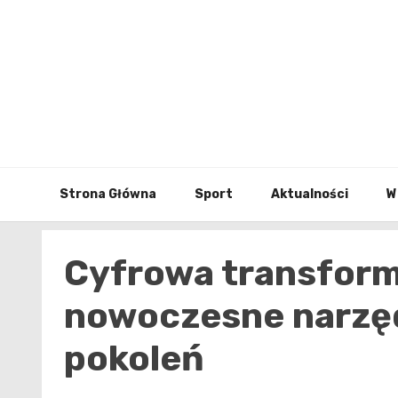
Skip
to
content
Strona Główna
Sport
Aktualności
W
Cyfrowa transforma
nowoczesne narzęd
pokoleń