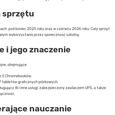
 sprzętu
ch: pod koniec 2025 roku oraz w czerwcu 2026 roku. Cały sprzęt
rwałym wykorzystaniu przez społeczność szkolną.
 i jego znaczenie
yjne, obejmujące:
az 5 Chromebooków.
7 tabletów graficznych piórkowych.
ługujący AI i inne usługi, zabezpieczony zasilaczem UPS, a także
łączność.
erające nauczanie