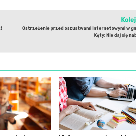
Kole
!
Ostrzeżenie przed oszustwami internetowymi w gm
Kęty: Nie daj się na