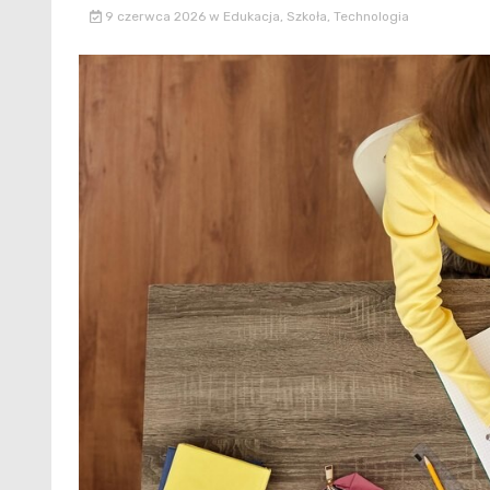
9 czerwca 2026
w
Edukacja
,
Szkoła
,
Technologia