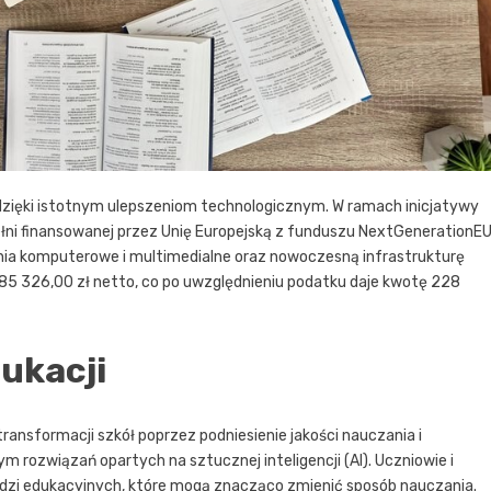
zięki istotnym ulepszeniom technologicznym. W ramach inicjatywy
łni finansowanej przez Unię Europejską z funduszu NextGenerationEU
a komputerowe i multimedialne oraz nowoczesną infrastrukturę
85 326,00 zł netto, co po uwzględnieniu podatku daje kwotę 228
ukacji
ransformacji szkół poprzez podniesienie jakości nauczania i
ozwiązań opartych na sztucznej inteligencji (AI). Uczniowie i
zi edukacyjnych, które mogą znacząco zmienić sposób nauczania.