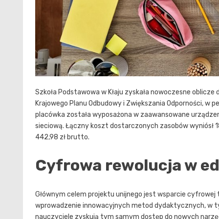
Szkoła Podstawowa w Kłaju zyskała nowoczesne oblicze d
Krajowego Planu Odbudowy i Zwiększania Odporności, w pe
placówka została wyposażona w zaawansowane urządzeni
sieciową. Łączny koszt dostarczonych zasobów wyniósł 1
442,98 zł brutto.
Cyfrowa rewolucja w ed
Głównym celem projektu unijnego jest wsparcie cyfrowej t
wprowadzenie innowacyjnych metod dydaktycznych, w tym r
nauczyciele zyskują tym samym dostęp do nowych narzęd