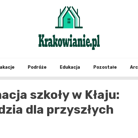
najświeższe informacje z Krakowa i okolic
Krako
akacje
Podróże
Edukacja
Pozostałe
Ar
cja szkoły w Kłaju:
zia dla przyszłych