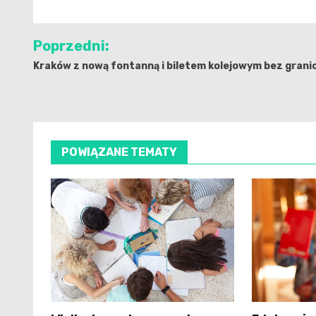
Nawigacja
Poprzedni:
wpisu
Kraków z nową fontanną i biletem kolejowym bez granic
POWIĄZANE TEMATY