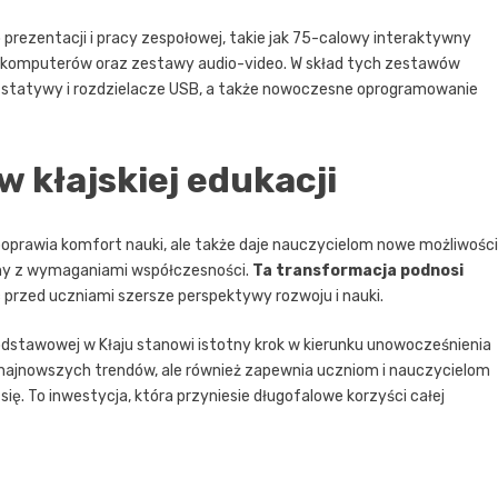
rezentacji i pracy zespołowej, takie jak 75-calowy interaktywny
 komputerów oraz zestawy audio-video. W skład tych zestawów
 statywy i rozdzielacze USB, a także nowoczesne oprogramowanie
 kłajskiej edukacji
poprawia komfort nauki, ale także daje nauczycielom nowe możliwości
dny z wymaganiami współczesności.
Ta transformacja podnosi
c przed uczniami szersze perspektywy rozwoju i nauki.
stawowej w Kłaju stanowi istotny krok w kierunku unowocześnienia
do najnowszych trendów, ale również zapewnia uczniom i nauczycielom
ę. To inwestycja, która przyniesie długofalowe korzyści całej