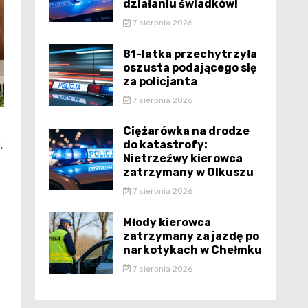
działaniu świadków!
7 sierpnia 2026
81-latka przechytrzyła
oszusta podającego się
za policjanta
7 sierpnia 2026
Ciężarówka na drodze
do katastrofy:
,
Nietrzeźwy kierowca
zatrzymany w Olkuszu
7 sierpnia 2026
Młody kierowca
zatrzymany za jazdę po
narkotykach w Chełmku
7 sierpnia 2026