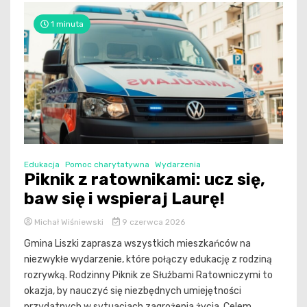
1 minuta
Edukacja
Pomoc charytatywna
Wydarzenia
Piknik z ratownikami: ucz się,
baw się i wspieraj Laurę!
Michał Wiśniewski
9 czerwca 2026
Gmina Liszki zaprasza wszystkich mieszkańców na
niezwykłe wydarzenie, które połączy edukację z rodziną
rozrywką. Rodzinny Piknik ze Służbami Ratowniczymi to
okazja, by nauczyć się niezbędnych umiejętności
przydatnych w sytuacjach zagrożenia życia. Celem