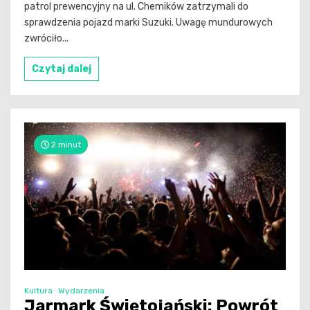
patrol prewencyjny na ul. Chemików zatrzymali do
sprawdzenia pojazd marki Suzuki. Uwagę mundurowych
zwróciło...
Czytaj dalej
2 minut
Kultura
Wydarzenia
Jarmark Świętojański: Powrót