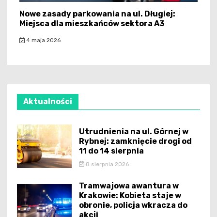
Nowe zasady parkowania na ul. Długiej:
Miejsca dla mieszkańców sektora A3
4 maja 2026
Aktualności
Utrudnienia na ul. Górnej w
Rybnej: zamknięcie drogi od
11 do 14 sierpnia
8 sierpnia 2026
Tramwajowa awantura w
Krakowie: Kobieta staje w
obronie, policja wkracza do
akcji