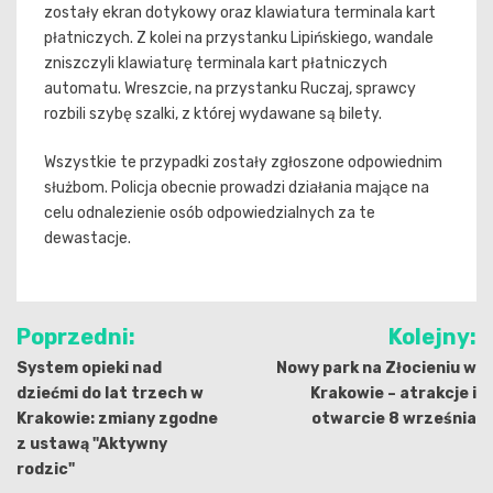
zostały ekran dotykowy oraz klawiatura terminala kart
płatniczych. Z kolei na przystanku Lipińskiego, wandale
zniszczyli klawiaturę terminala kart płatniczych
automatu. Wreszcie, na przystanku Ruczaj, sprawcy
rozbili szybę szalki, z której wydawane są bilety.
Wszystkie te przypadki zostały zgłoszone odpowiednim
służbom. Policja obecnie prowadzi działania mające na
celu odnalezienie osób odpowiedzialnych za te
dewastacje.
Nawigacja
Poprzedni:
Kolejny:
wpisu
System opieki nad
Nowy park na Złocieniu w
dziećmi do lat trzech w
Krakowie – atrakcje i
Krakowie: zmiany zgodne
otwarcie 8 września
z ustawą "Aktywny
rodzic"