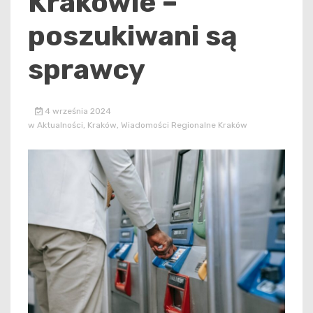
Krakowie –
poszukiwani są
sprawcy
4 września 2024
w
Aktualności
,
Kraków
,
Wiadomości Regionalne Kraków