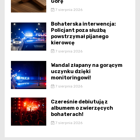
Górę
7 sierpnia 2026
Bohaterska interwencja:
Policjant poza służbą
powstrzymał pijanego
kierowcę
7 sierpnia 2026
Wandal złapany na gorącym
uczynku dzięki
monitoringowi!
7 sierpnia 2026
Czereśnie debiutują z
albumem o zwierzęcych
bohaterach!
7 sierpnia 2026