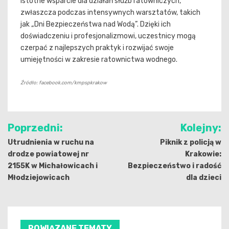
istotne wsparcie dla działań służb ratowniczych,
zwłaszcza podczas intensywnych warsztatów, takich
jak „Dni Bezpieczeństwa nad Wodą”. Dzięki ich
doświadczeniu i profesjonalizmowi, uczestnicy mogą
czerpać z najlepszych praktyk i rozwijać swoje
umiejętności w zakresie ratownictwa wodnego.
Źródło: facebook.com/kmpspkrakow
Nawigacja
Poprzedni:
Kolejny:
wpisu
Utrudnienia w ruchu na
Piknik z policją w
drodze powiatowej nr
Krakowie:
2155K w Michałowicach i
Bezpieczeństwo i radość
Młodziejowicach
dla dzieci
POWIĄZANE TEMATY