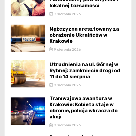
lokalnej tożsamości
9 sierpnia 2026
Mężczyzna aresztowany za
obrażenie Ukraińców w
Krakowie
9 sierpnia 2026
Utrudnienia na ul. Górnej w
Rybnej: zamknięcie drogi od
11 do 14 sierpnia
8 sierpnia 2026
Tramwajowa awantura w
Krakowie: Kobieta staje w
obronie, policja wkracza do
akcji
8 sierpnia 2026