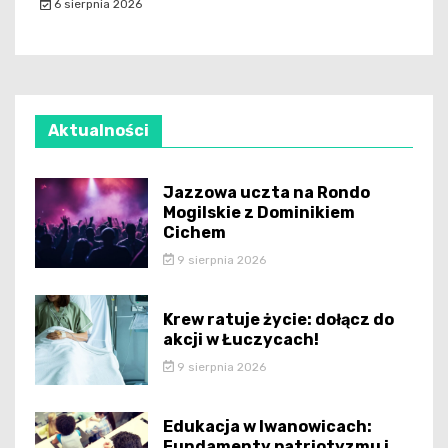
6 sierpnia 2026
Aktualności
Jazzowa uczta na Rondo
Mogilskie z Dominikiem
Cichem
9 sierpnia 2026
Krew ratuje życie: dołącz do
akcji w Łuczycach!
9 sierpnia 2026
Edukacja w Iwanowicach:
Fundamenty patriotyzmu i