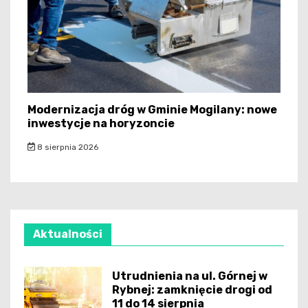
Modernizacja dróg w Gminie Mogilany: nowe
inwestycje na horyzoncie
8 sierpnia 2026
Aktualności
Utrudnienia na ul. Górnej w
Rybnej: zamknięcie drogi od
11 do 14 sierpnia