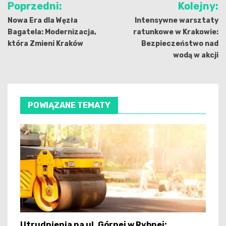
Poprzedni:
Kolejny:
wpisu
Nowa Era dla Węzła
Intensywne warsztaty
Bagatela: Modernizacja,
ratunkowe w Krakowie:
która Zmieni Kraków
Bezpieczeństwo nad
wodą w akcji
POWIĄZANE TEMATY
Utrudnienia na ul. Górnej w Rybnej: