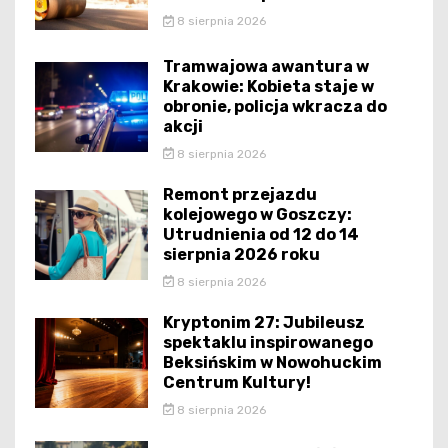
8 sierpnia 2026
Tramwajowa awantura w
Krakowie: Kobieta staje w
obronie, policja wkracza do
akcji
8 sierpnia 2026
Remont przejazdu
kolejowego w Goszczy:
Utrudnienia od 12 do 14
sierpnia 2026 roku
8 sierpnia 2026
Kryptonim 27: Jubileusz
spektaklu inspirowanego
Beksińskim w Nowohuckim
Centrum Kultury!
8 sierpnia 2026