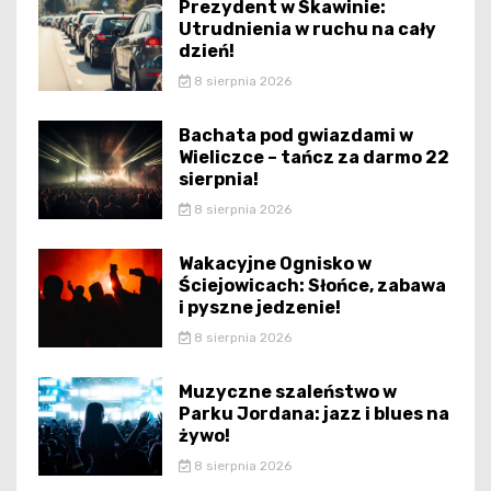
Prezydent w Skawinie:
Utrudnienia w ruchu na cały
dzień!
8 sierpnia 2026
Bachata pod gwiazdami w
Wieliczce – tańcz za darmo 22
sierpnia!
8 sierpnia 2026
Wakacyjne Ognisko w
Ściejowicach: Słońce, zabawa
i pyszne jedzenie!
8 sierpnia 2026
Muzyczne szaleństwo w
Parku Jordana: jazz i blues na
żywo!
8 sierpnia 2026