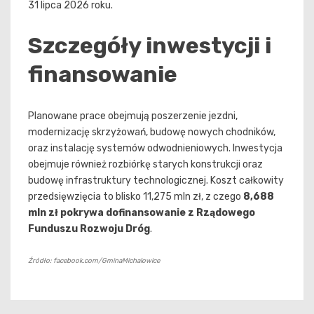
31 lipca 2026 roku.
Szczegóły inwestycji i
finansowanie
Planowane prace obejmują poszerzenie jezdni,
modernizację skrzyżowań, budowę nowych chodników,
oraz instalację systemów odwodnieniowych. Inwestycja
obejmuje również rozbiórkę starych konstrukcji oraz
budowę infrastruktury technologicznej. Koszt całkowity
przedsięwzięcia to blisko 11,275 mln zł, z czego
8,688
mln zł pokrywa dofinansowanie z Rządowego
Funduszu Rozwoju Dróg
.
Źródło: facebook.com/GminaMichalowice
Nawigacja