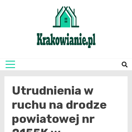
Skip
to
content
najświeższe informacje z Krakowa i okolic
Krako
Utrudnienia w
ruchu na drodze
powiatowej nr