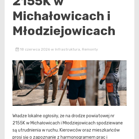
2155K w
Michałowicach i
Młodziejowicach
18 czerwca 2026
w
Infrastruktura
,
Remonty
Władze lokalne ogłosiły, że na drodze powiatowej nr
2155K w Michałowicach i Młodziejowicach spodziewane
są utrudnienia w ruchu. Kierowców oraz mieszkańców
prosi się o zapoznanie z harmonogramem prac i