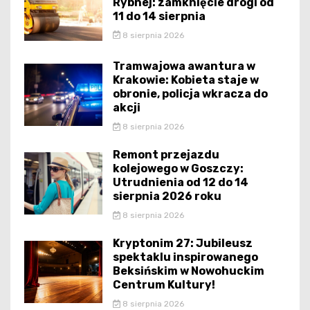
Rybnej: zamknięcie drogi od
11 do 14 sierpnia
8 sierpnia 2026
Tramwajowa awantura w
Krakowie: Kobieta staje w
obronie, policja wkracza do
akcji
8 sierpnia 2026
Remont przejazdu
kolejowego w Goszczy:
Utrudnienia od 12 do 14
sierpnia 2026 roku
8 sierpnia 2026
Kryptonim 27: Jubileusz
spektaklu inspirowanego
Beksińskim w Nowohuckim
Centrum Kultury!
8 sierpnia 2026