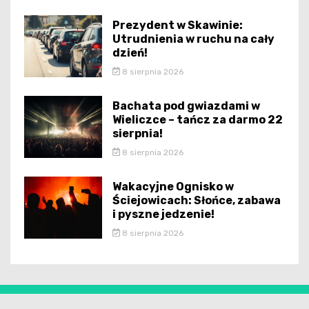
Prezydent w Skawinie:
Utrudnienia w ruchu na cały
dzień!
8 sierpnia 2026
Bachata pod gwiazdami w
Wieliczce – tańcz za darmo 22
sierpnia!
8 sierpnia 2026
Wakacyjne Ognisko w
Ściejowicach: Słońce, zabawa
i pyszne jedzenie!
8 sierpnia 2026
krakowianie.pl - wszelkie prawa zastrzeżone