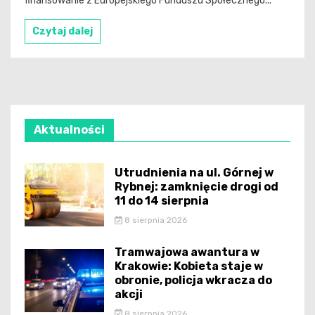
finansowanie z Europejskiego Funduszu Społecznego...
Czytaj dalej
Aktualności
Utrudnienia na ul. Górnej w
Rybnej: zamknięcie drogi od
11 do 14 sierpnia
8 sierpnia 2026
Tramwajowa awantura w
Krakowie: Kobieta staje w
obronie, policja wkracza do
akcji
8 sierpnia 2026