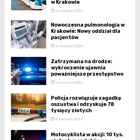
w Krakowie
6 sierpnia 2026
Nowoczesna pulmonologia w
Krakowie: Nowy oddział dla
pacjentów
6 sierpnia 2026
Zatrzymana na drodze:
wykroczenie ujawnia
poważniejsze przestępstwo
6 sierpnia 2026
Policja rozwiązuje zagadkę
oszustwa i odzyskuje 78
tysięcy złotych
6 sierpnia 2026
Motocyklista w akcji: 10 tys.