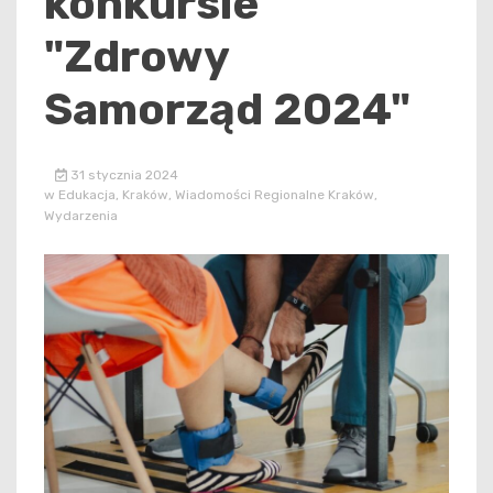
konkursie
"Zdrowy
Samorząd 2024"
31 stycznia 2024
w
Edukacja
,
Kraków
,
Wiadomości Regionalne Kraków
,
Wydarzenia