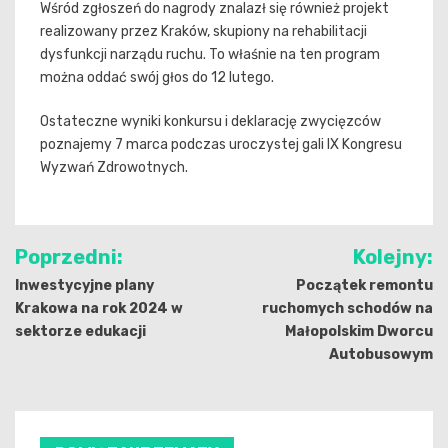
Wśród zgłoszeń do nagrody znalazł się również projekt
realizowany przez Kraków, skupiony na rehabilitacji
dysfunkcji narządu ruchu. To właśnie na ten program
można oddać swój głos do 12 lutego.
Ostateczne wyniki konkursu i deklarację zwycięzców
poznajemy 7 marca podczas uroczystej gali IX Kongresu
Wyzwań Zdrowotnych.
Nawigacja
Poprzedni:
Kolejny:
wpisu
Inwestycyjne plany
Początek remontu
Krakowa na rok 2024 w
ruchomych schodów na
sektorze edukacji
Małopolskim Dworcu
Autobusowym