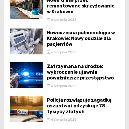
Nowa trasa przez
remontowane skrzyżowanie
w Krakowie
6 sierpnia 2026
Nowoczesna pulmonologia w
Krakowie: Nowy oddział dla
pacjentów
6 sierpnia 2026
Zatrzymana na drodze:
wykroczenie ujawnia
poważniejsze przestępstwo
6 sierpnia 2026
Policja rozwiązuje zagadkę
oszustwa i odzyskuje 78
tysięcy złotych
6 sierpnia 2026