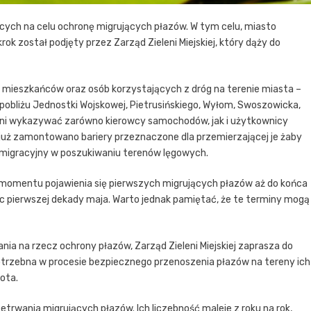
cych na celu ochronę migrujących płazów. W tym celu, miasto
rok został podjęty przez Zarząd Zieleni Miejskiej, który dąży do
ch mieszkańców oraz osób korzystających z dróg na terenie miasta –
 pobliżu Jednostki Wojskowej, Pietrusińskiego, Wyłom, Swoszowicka,
nni wykazywać zarówno kierowcy samochodów, jak i użytkownicy
 już zamontowano bariery przeznaczone dla przemierzającej je żaby
 migracyjny w poszukiwaniu terenów lęgowych.
 momentu pojawienia się pierwszych migrujących płazów aż do końca
ec pierwszej dekady maja. Warto jednak pamiętać, że te terminy mogą
ania na rzecz ochrony płazów, Zarząd Zieleni Miejskiej zaprasza do
otrzebna w procesie bezpiecznego przenoszenia płazów na tereny ich
łota.
etrwania migrujących płazów. Ich liczebność maleje z roku na rok,