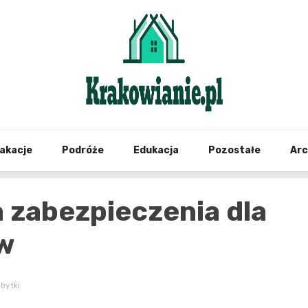
najświeższe informacje z Krakowa i okolic
Krako
akacje
Podróże
Edukacja
Pozostałe
Ar
zabezpieczenia dla
w
bytki