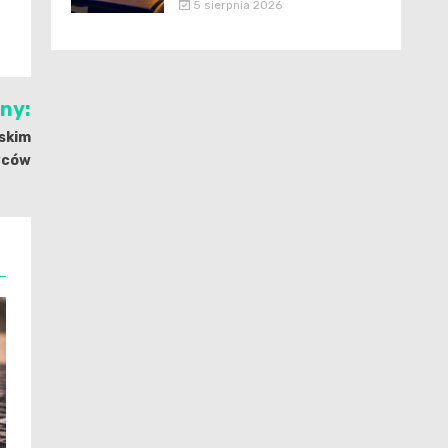
5 sierpnia 2026
jny:
skim
wców