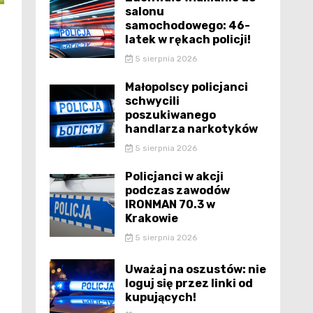
salonu
samochodowego: 46-
latek w rękach policji!
5 sierpnia 2026
Małopolscy policjanci
schwycili
poszukiwanego
handlarza narkotyków
5 sierpnia 2026
Policjanci w akcji
podczas zawodów
IRONMAN 70.3 w
Krakowie
5 sierpnia 2026
Uważaj na oszustów: nie
loguj się przez linki od
kupujących!