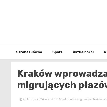
Skip
to
content
Strona Główna
Sport
Aktualności
W
Kraków wprowadza 
migrujących płazó
20 lutego 2024
w
Kraków
,
Wiadomości Regionalne Kraków
,
Za