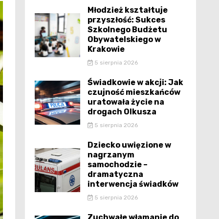
Młodzież kształtuje
przyszłość: Sukces
Szkolnego Budżetu
Obywatelskiego w
Krakowie
5 sierpnia 2026
Świadkowie w akcji: Jak
czujność mieszkańców
uratowała życie na
drogach Olkusza
5 sierpnia 2026
Dziecko uwięzione w
nagrzanym
samochodzie –
dramatyczna
interwencja świadków
5 sierpnia 2026
Zuchwałe włamanie do