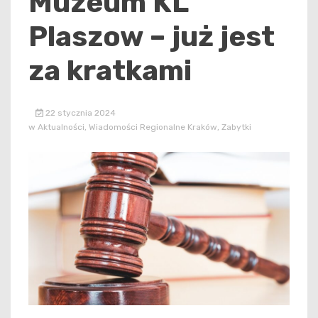
Muzeum KL
Plaszow – już jest
za kratkami
22 stycznia 2024
w
Aktualności
,
Wiadomości Regionalne Kraków
,
Zabytki