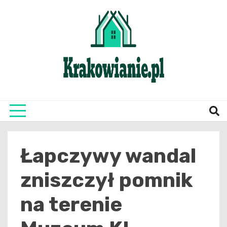
Skip
to
content
najświeższe informacje z Krakowa i okolic
Krako
Łapczywy wandal
zniszczył pomnik
na terenie