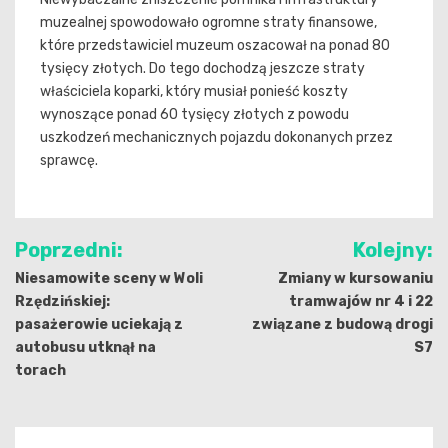
muzealnej spowodowało ogromne straty finansowe,
które przedstawiciel muzeum oszacował na ponad 80
tysięcy złotych. Do tego dochodzą jeszcze straty
właściciela koparki, który musiał ponieść koszty
wynoszące ponad 60 tysięcy złotych z powodu
uszkodzeń mechanicznych pojazdu dokonanych przez
sprawcę.
Nawigacja
Poprzedni:
Kolejny:
wpisu
Niesamowite sceny w Woli
Zmiany w kursowaniu
Rzędzińskiej:
tramwajów nr 4 i 22
pasażerowie uciekają z
związane z budową drogi
autobusu utknął na
S7
torach