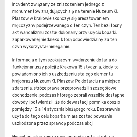
Incydent związany ze zniszczeniem jednego z
monumentów znajdujących się na terenie Muzeum KL
Plaszow w Krakowie skończył się aresztowaniem
mężczyzny podejrzewanego o ten czyn. Ten bezlitosny
akt wandalizmu został dokonany przy użyciu koparki,
zaparkowanej niedaleko, którą odpowiedzialny za ten
czyn wykorzystał nielegalnie.
Informacja o tym szokującym wydarzeniu dotarła do
funkcjonariuszy policji z Krakowa 15 stycznia, kiedy to
powiadomiono ich o uszkodzeniu stałego elementu
krajobrazu Muzeum KL Plaszow. Po dotarciu na miejsce
zdarzenia, stróże prawa przeprowadzili szczegółowe
dochodzenie, podczas którego zebrali wszelkie dostępne
dowody i potwierdzili, że do dewastacji pomnika doszło
pomiędzy 13 a 14 stycznia bieżącego roku. Bezprawnie
użyta do tego celu koparka miała zostać poważnie
uszkodzona przez sprawcę podczas akcji.
Niewybaczalne zniszczenie pomnika i infrastruktury