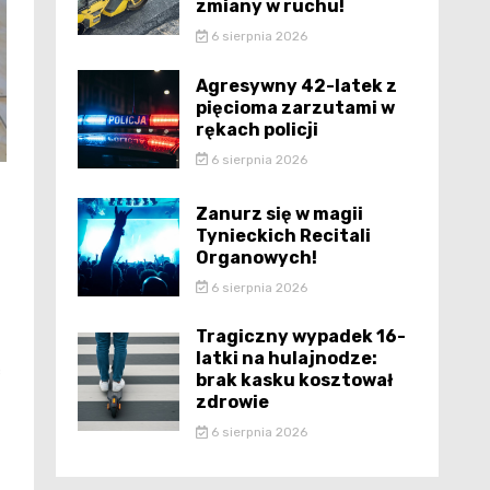
zmiany w ruchu!
6 sierpnia 2026
Agresywny 42-latek z
pięcioma zarzutami w
rękach policji
6 sierpnia 2026
Zanurz się w magii
Tynieckich Recitali
Organowych!
6 sierpnia 2026
Tragiczny wypadek 16-
latki na hulajnodze:
ć
brak kasku kosztował
zdrowie
6 sierpnia 2026