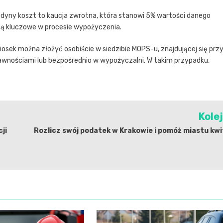
dyny koszt to kaucja zwrotna, która stanowi 5% wartości danego
są kluczowe w procesie wypożyczenia.
niosek można złożyć osobiście w siedzibie MOPS-u, znajdującej się prz
prawnościami lub bezpośrednio w wypożyczalni. W takim przypadku,
Kole
ji
Rozlicz swój podatek w Krakowie i pomóż miastu kw