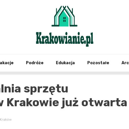
najświeższe informacje z Krakowa i okolic
Krako
akacje
Podróże
Edukacja
Pozostałe
Ar
lnia sprzętu
w Krakowie już otwarta
 Kraków