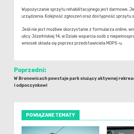
Wypożyczanie sprzętu rehabilitacyjnego jest darmowe. Je
urządzenia. Kolejność zgłoszeń oraz dostępność sprzętu 
Jeśli nie jest możliwe skorzystanie z formularza online, w
ulicy Józefińskiej 14, w Dziale wsparcia osób z niepełnos
wniosek składa się poprzez przedstawiciela MOPS-u.
Nawigacja
Poprzedni:
wpisu
W Bronowicach powstaje park służący aktywnej rekreac
i odpoczynkowi
POWIĄZANE TEMATY