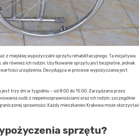
ć z miejskiej wypożyczalni sprzętu rehabilitacyjnego. Ta inicjatywa
, ale również ich rodzin. Użytkowanie sprzętu jest bezpłatne, jednak
% wartości urządzenia. Decydująca w procesie wypożyczania jest
a jest trzy dni w tygodniu – od 8:00 do 15:00. Zarządzana przez
nowania osób z niepełnosprawnościami oraz ich rodzin, szczególnie
 ograniczonej sprawności. Każdy mieszkaniec Krakowa może skorzysta
wypożyczenia sprzętu?