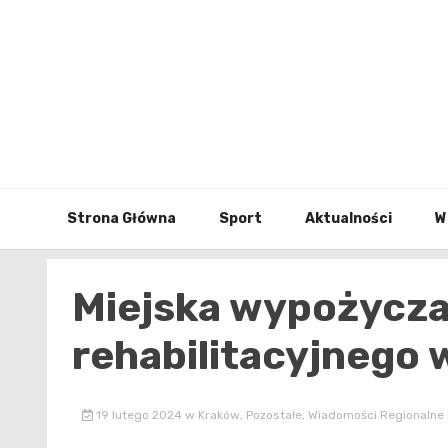
Skip
to
content
Strona Główna
Sport
Aktualności
W
Miejska wypożycza
rehabilitacyjnego 
19 lutego 2024
w
Kraków
,
Pozostałe
,
Wiadomości Regionalne