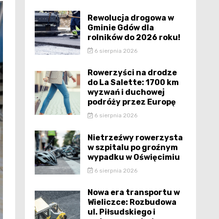
Rewolucja drogowa w
Gminie Gdów dla
rolników do 2026 roku!
6 sierpnia 2026
Rowerzyści na drodze
do La Salette: 1700 km
wyzwań i duchowej
podróży przez Europę
6 sierpnia 2026
Nietrzeźwy rowerzysta
w szpitalu po groźnym
wypadku w Oświęcimiu
6 sierpnia 2026
Nowa era transportu w
Wieliczce: Rozbudowa
ul. Piłsudskiego i