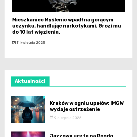
Mieszkaniec Myślenic wpadł na gorącym
uczynku, handlując narkotykami. Grozi mu
do 10 lat więzienia.
11 kwietnia 2025
Aktualności
Kraków w ogniu upałów: IMGW
wydaje ostrzeżenie
9 sierpnia 2026
Jazzowa uczta na Rondo