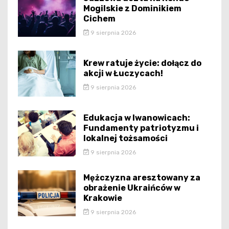
Mogilskie z Dominikiem
Cichem
9 sierpnia 2026
Krew ratuje życie: dołącz do
akcji w Łuczycach!
9 sierpnia 2026
Edukacja w Iwanowicach:
Fundamenty patriotyzmu i
lokalnej tożsamości
9 sierpnia 2026
Mężczyzna aresztowany za
obrażenie Ukraińców w
Krakowie
9 sierpnia 2026