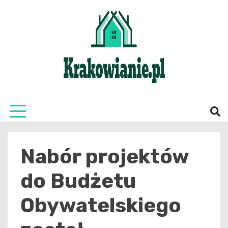
Skip
to
content
najświeższe informacje z Krakowa i okolic
Krako
Nabór projektów
do Budżetu
Obywatelskiego