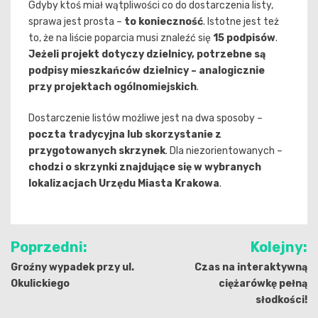
Gdyby ktoś miał wątpliwości co do dostarczenia listy,
sprawa jest prosta –
to konieczność
. Istotne jest też
to, że na liście poparcia musi znaleźć się
15 podpisów
.
Jeżeli projekt dotyczy dzielnicy, potrzebne są
podpisy mieszkańców dzielnicy – analogicznie
przy projektach ogólnomiejskich
.
Dostarczenie listów możliwe jest na dwa sposoby –
poczta tradycyjna lub skorzystanie z
przygotowanych skrzynek
. Dla niezorientowanych –
chodzi o skrzynki znajdujące się w wybranych
lokalizacjach Urzędu Miasta Krakowa
.
Nawigacja
Poprzedni:
Kolejny:
wpisu
Groźny wypadek przy ul.
Czas na interaktywną
Okulickiego
ciężarówkę pełną
słodkości!