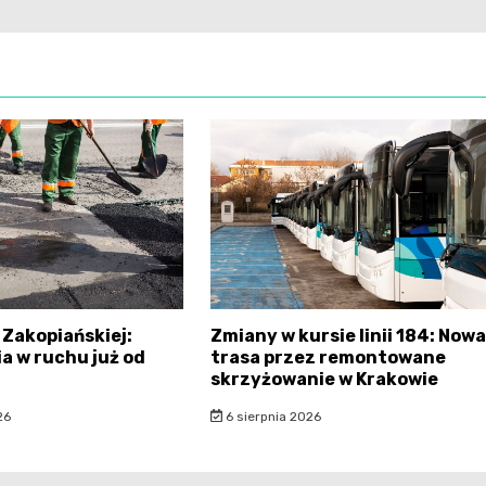
 Zakopiańskiej:
Zmiany w kursie linii 184: Nowa
a w ruchu już od
trasa przez remontowane
skrzyżowanie w Krakowie
26
6 sierpnia 2026