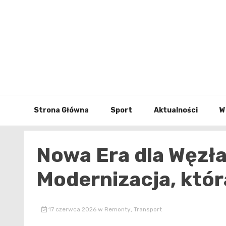
Skip
to
content
Strona Główna
Sport
Aktualności
W
Nowa Era dla Węzła
Modernizacja, któ
17 czerwca 2026
w
Remonty
,
Transport