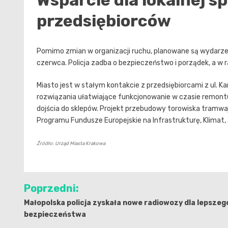
Wsparcie dla lokalnej sp
przedsiębiorców
Pomimo zmian w organizacji ruchu, planowane są wydarzenia
czerwca. Policja zadba o bezpieczeństwo i porządek, a w 
Miasto jest w stałym kontakcie z przedsiębiorcami z ul. K
rozwiązania ułatwiające funkcjonowanie w czasie remont
dojścia do sklepów. Projekt przebudowy torowiska tramw
Programu Fundusze Europejskie na Infrastrukturę, Klimat
Źródło: Urząd Miasta Krakowa
Nawigacja
Poprzedni:
wpisu
Małopolska policja zyskała nowe radiowozy dla lepszeg
bezpieczeństwa