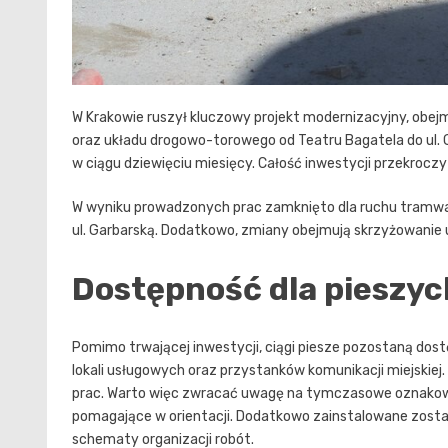
W Krakowie ruszył kluczowy projekt modernizacyjny, ob
oraz układu drogowo-torowego od Teatru Bagatela do ul. G
w ciągu dziewięciu miesięcy. Całość inwestycji przekroczy
W wyniku prowadzonych prac zamknięto dla ruchu tramwaj
ul. Garbarską. Dodatkowo, zmiany obejmują skrzyżowanie ul
Dostępność dla pieszyc
Pomimo trwającej inwestycji, ciągi piesze pozostaną do
lokali usługowych oraz przystanków komunikacji miejskie
prac. Warto więc zwracać uwagę na tymczasowe oznakowan
pomagające w orientacji. Dodatkowo zainstalowane zosta
schematy organizacji robót.