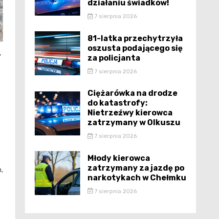
działaniu świadków!
7 sierpnia 2026
81-latka przechytrzyła
oszusta podającego się
za policjanta
”
7 sierpnia 2026
Ciężarówka na drodze
do katastrofy:
Nietrzeźwy kierowca
zatrzymany w Olkuszu
7 sierpnia 2026
Młody kierowca
zatrzymany za jazdę po
,
narkotykach w Chełmku
7 sierpnia 2026