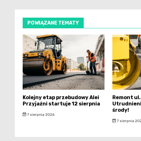
POWIĄZANE TEMATY
Kolejny etap przebudowy Alei
Remont ul.
Przyjaźni startuje 12 sierpnia
Utrudnieni
środy!
7 sierpnia 2026
7 sierpnia 20