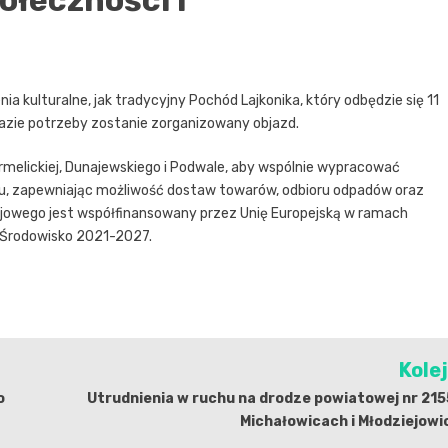
ołeczności i
 kulturalne, jak tradycyjny Pochód Lajkonika, który odbędzie się 11
razie potrzeby zostanie zorganizowany objazd.
armelickiej, Dunajewskiego i Podwale, aby wspólnie wypracować
u, zapewniając możliwość dostaw towarów, odbioru odpadów oraz
ajowego jest współfinansowany przez Unię Europejską w ramach
, Środowisko 2021-2027.
Kole
o
Utrudnienia w ruchu na drodze powiatowej nr 21
Michałowicach i Młodziejow