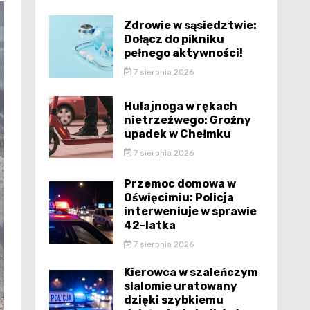
Zdrowie w sąsiedztwie:
Dołącz do pikniku
pełnego aktywności!
7 sierpnia 2026
Hulajnoga w rękach
nietrzeźwego: Groźny
upadek w Chełmku
7 sierpnia 2026
Przemoc domowa w
Oświęcimiu: Policja
interweniuje w sprawie
42-latka
7 sierpnia 2026
Kierowca w szaleńczym
slalomie uratowany
dzięki szybkiemu