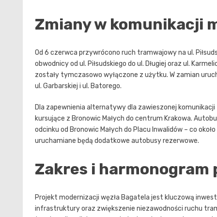
Zmiany w komunikacji m
Od 6 czerwca przywrócono ruch tramwajowy na ul. Piłsud
obwodnicy od ul. Piłsudskiego do ul. Długiej oraz ul. Karm
zostały tymczasowo wyłączone z użytku. W zamian urucho
ul. Garbarskiej i ul. Batorego.
Dla zapewnienia alternatywy dla zawieszonej komunikacji
kursujące z Bronowic Małych do centrum Krakowa. Autobusy
odcinku od Bronowic Małych do Placu Inwalidów – co okoł
uruchamiane będą dodatkowe autobusy rezerwowe.
Zakres i harmonogram 
Projekt modernizacji węzła Bagatela jest kluczową inwes
infrastruktury oraz zwiększenie niezawodności ruchu tr