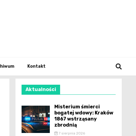
wianie
chiwum
Kontakt
Aktualności
Misterium śmierci
bogatej wdowy: Kraków
1867 wstrząsany
zbrodnią
7 sierpnia 2026