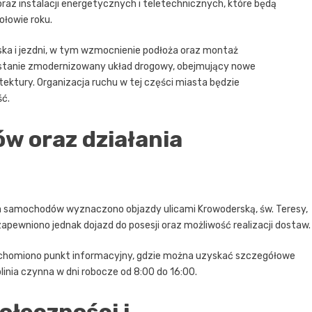
oraz instalacji energetycznych i teletechnicznych, które będą
ołowie roku.
ska i jezdni, w tym wzmocnienie podłoża oraz montaż
ostanie zmodernizowany układ drogowy, obejmujący nowe
tektury. Organizacja ruchu w tej części miasta będzie
ść.
ów oraz działania
dla samochodów wyznaczono objazdy ulicami Krowoderską, św. Teresy,
zapewniono jednak dojazd do posesji oraz możliwość realizacji dostaw.
uchomiono punkt informacyjny, gdzie można uzyskać szczegółowe
linia czynna w dni robocze od 8:00 do 16:00.