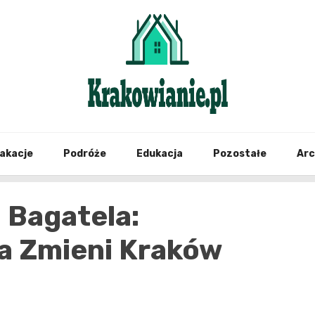
najświeższe informacje z Krakowa i okolic
Krako
akacje
Podróże
Edukacja
Pozostałe
Ar
 Bagatela:
ra Zmieni Kraków