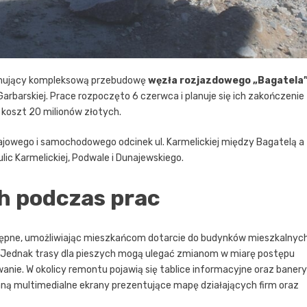
ejmujący kompleksową przebudowę
węzła rozjazdowego „Bagatela
arbarskiej. Prace rozpoczęto 6 czerwca i planuje się ich zakończenie
 koszt 20 milionów złotych.
owego i samochodowego odcinek ul. Karmelickiej między Bagatelą a
ic Karmelickiej, Podwale i Dunajewskiego.
h podczas prac
stępne, umożliwiając mieszkańcom dotarcie do budynków mieszkalnych
j. Jednak trasy dla pieszych mogą ulegać zmianom w miarę postępu
ie. W okolicy remontu pojawią się tablice informacyjne oraz banery
ną multimedialne ekrany prezentujące mapę działających firm oraz