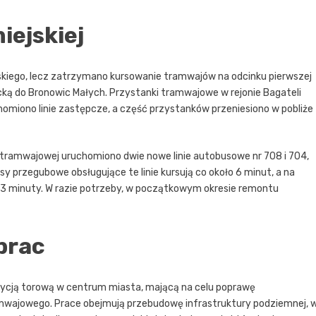
iejskiej
skiego, lecz zatrzymano kursowanie tramwajów na odcinku pierwszej
elicką do Bronowic Małych. Przystanki tramwajowe w rejonie Bagateli
miono linie zastępcze, a część przystanków przeniesiono w pobliże
 tramwajowej uruchomiono dwie nowe linie autobusowe nr 708 i 704,
 przegubowe obsługujące te linie kursują co około 6 minut, a na
o 3 minuty. W razie potrzeby, w początkowym okresie remontu
prac
tycją torową w centrum miasta, mającą na celu poprawę
amwajowego. Prace obejmują przebudowę infrastruktury podziemnej, 