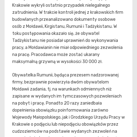
Krakowie wykryli ostatnio przypadek nielegalnego
zatrudnienia. W trakcie kontroli jednej z krakowskich firm
budowlanych przeanalizowano dokumenty osobowe
osób z Mołdawii, Kirgistanu, Rumunii i Tadżykistanu. W
toku postępowania okazało się, że obywatel
Tadżykistanu nie posiadał uprawnień do wykonywania
pracy, a Mołdawianin nie miał odpowiedniego zezwolenia
na pracę. Pracodawca może zostać ukarany
maksymalną grzywną w wysokości 30 000 zł.
Obywatelka Rumunii, będąca prezesem nadzorowanej
firmy, bezprawnie powierzyła dwóm obywatelom
Mołdawii zadania, tj. na warunkach odmiennych niż
zapisane w wydanych im tymczasowych pozwoleniach
na pobyt i pracę. Ponadto 20 razy zaniedbała
dopełnienia obowiązku poinformowania zarówno
Wojewody Małopolskiego, jak i Grodzkiego Urzędu Pracy w
Krakowie o podjęciu lub niepodjęciu obowiązków przez
cudzoziemców na podstawie wydanych zezwoleń na