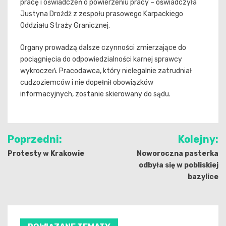
pracę i oświadczeń o powierzeniu pracy – oświadczyła
Justyna Drożdż z zespołu prasowego Karpackiego
Oddziału Straży Granicznej.
Organy prowadzą dalsze czynności zmierzające do
pociągnięcia do odpowiedzialności karnej sprawcy
wykroczeń. Pracodawca, który nielegalnie zatrudniał
cudzoziemców i nie dopełnił obowiązków
informacyjnych, zostanie skierowany do sądu.
Nawigacja
Poprzedni:
Kolejny:
wpisu
Protesty w Krakowie
Noworoczna pasterka
odbyła się w pobliskiej
bazylice