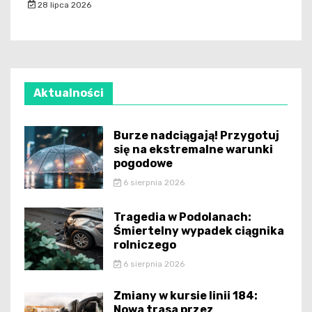
28 lipca 2026
Aktualności
Burze nadciągają! Przygotuj
się na ekstremalne warunki
pogodowe
6 sierpnia 2026
Tragedia w Podolanach:
Śmiertelny wypadek ciągnika
rolniczego
6 sierpnia 2026
Zmiany w kursie linii 184:
Nowa trasa przez