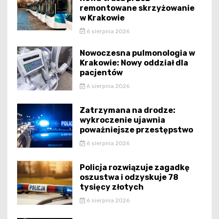
remontowane skrzyżowanie
w Krakowie
6 sierpnia 2026
Nowoczesna pulmonologia w
Krakowie: Nowy oddział dla
pacjentów
6 sierpnia 2026
Zatrzymana na drodze:
wykroczenie ujawnia
poważniejsze przestępstwo
6 sierpnia 2026
Policja rozwiązuje zagadkę
oszustwa i odzyskuje 78
tysięcy złotych
6 sierpnia 2026