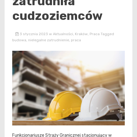
zatrudniła
cudzoziemców
3 stycznia 2023
w
Aktualności
,
Kraków
,
Praca
Tagged
budowa
,
nielegalne zatrudnienie
,
praca
Funkcjonariusze Straży Granicznej stacjonujący w