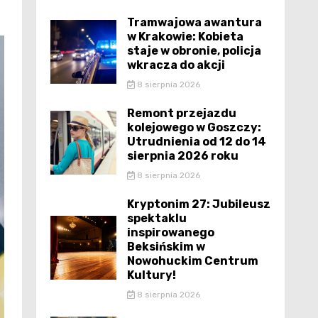
Tramwajowa awantura
w Krakowie: Kobieta
staje w obronie, policja
wkracza do akcji
8 sierpnia 2026
Remont przejazdu
kolejowego w Goszczy:
Utrudnienia od 12 do 14
sierpnia 2026 roku
8 sierpnia 2026
Kryptonim 27: Jubileusz
spektaklu
inspirowanego
Beksińskim w
Nowohuckim Centrum
Kultury!
8 sierpnia 2026