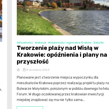
Aktualności
Wakacje
Wiadomości regionalne Kraków
Zabytki
Tworzenie plaży nad Wisłą w
Krakowie: opóźnienia i plany na
przyszłość
8 września 2023
Planowane jest stworzenie miejsca wypoczynku dla
mieszkańców Krakowa poprzez realizację projektu plaży n
l
Bulwarze Wołyńskim, położonym w pobliżu dawnego hotelu
e,
Forum. W długo oczekiwanej przez krakowian inwestycji
miejskiej znajdować się ma nie tylko sama...