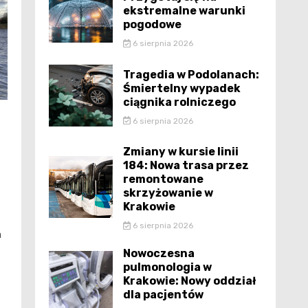
ekstremalne warunki
pogodowe
6 sierpnia 2026
Tragedia w Podolanach:
Śmiertelny wypadek
ciągnika rolniczego
6 sierpnia 2026
Zmiany w kursie linii
184: Nowa trasa przez
remontowane
skrzyżowanie w
Krakowie
6 sierpnia 2026
a
Nowoczesna
pulmonologia w
Krakowie: Nowy oddział
dla pacjentów