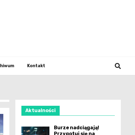
wianie
chiwum
Kontakt
Aktualności
Burze nadciągają!
Przygotuj się na