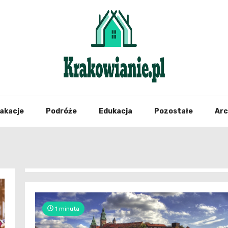
najświeższe informacje z Krakowa i okolic
Krako
akacje
Podróże
Edukacja
Pozostałe
Ar
1 minuta