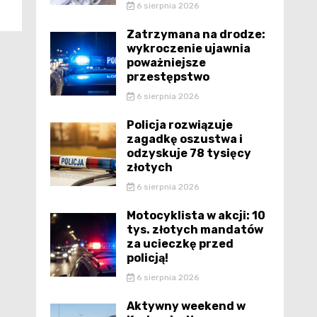
6 sierpnia 2026
Zatrzymana na drodze:
wykroczenie ujawnia
poważniejsze
przestępstwo
6 sierpnia 2026
Policja rozwiązuje
zagadkę oszustwa i
odzyskuje 78 tysięcy
złotych
6 sierpnia 2026
Motocyklista w akcji: 10
tys. złotych mandatów
za ucieczkę przed
policją!
6 sierpnia 2026
Aktywny weekend w