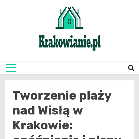
Skip
to
content
najświeższe informacje z Krakowa i okolic
Krako
Tworzenie plaży
nad Wisłą w
Krakowie: