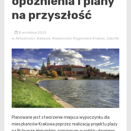
opóźnienia i plany
na przyszłość
8 września 2023
w
Aktualności
,
Wakacje
,
Wiadomości Regionalne Kraków
,
Zabytki
Planowane jest stworzenie miejsca wypoczynku dla
mieszkańców Krakowa poprzez realizację projektu plaży
na Bulwarze Wołyńskim, położonym w pobliżu dawnego