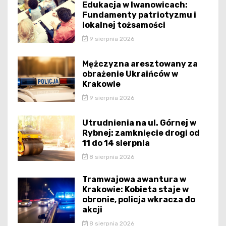
Edukacja w Iwanowicach:
Fundamenty patriotyzmu i
lokalnej tożsamości
9 sierpnia 2026
Mężczyzna aresztowany za
obrażenie Ukraińców w
Krakowie
9 sierpnia 2026
Utrudnienia na ul. Górnej w
Rybnej: zamknięcie drogi od
11 do 14 sierpnia
8 sierpnia 2026
Tramwajowa awantura w
Krakowie: Kobieta staje w
obronie, policja wkracza do
akcji
8 sierpnia 2026