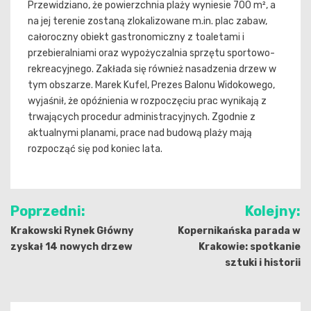
Przewidziano, że powierzchnia plaży wyniesie 700 m², a
na jej terenie zostaną zlokalizowane m.in. plac zabaw,
całoroczny obiekt gastronomiczny z toaletami i
przebieralniami oraz wypożyczalnia sprzętu sportowo-
rekreacyjnego. Zakłada się również nasadzenia drzew w
tym obszarze. Marek Kufel, Prezes Balonu Widokowego,
wyjaśnił, że opóźnienia w rozpoczęciu prac wynikają z
trwających procedur administracyjnych. Zgodnie z
aktualnymi planami, prace nad budową plaży mają
rozpocząć się pod koniec lata.
Nawigacja
Poprzedni:
Kolejny:
wpisu
Krakowski Rynek Główny
Kopernikańska parada w
zyskał 14 nowych drzew
Krakowie: spotkanie
sztuki i historii