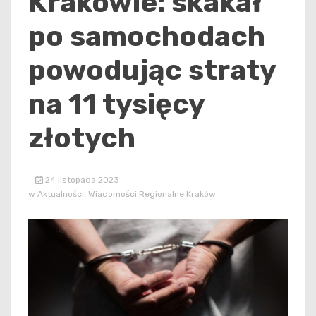
Krakowie: skakał
po samochodach
powodując straty
na 11 tysięcy
złotych
24 listopada 2023
w
Aktualności
,
Wiadomości Regionalne Kraków