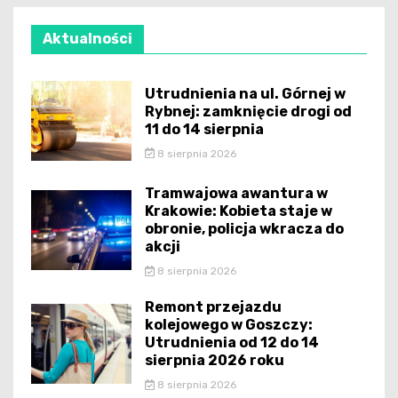
Aktualności
Utrudnienia na ul. Górnej w
Rybnej: zamknięcie drogi od
11 do 14 sierpnia
8 sierpnia 2026
Tramwajowa awantura w
Krakowie: Kobieta staje w
obronie, policja wkracza do
akcji
8 sierpnia 2026
Remont przejazdu
kolejowego w Goszczy:
Utrudnienia od 12 do 14
sierpnia 2026 roku
8 sierpnia 2026