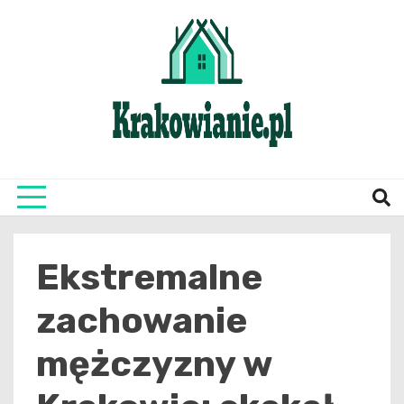
Skip
to
content
najświeższe informacje z Krakowa i okolic
Krako
Ekstremalne
zachowanie
mężczyzny w