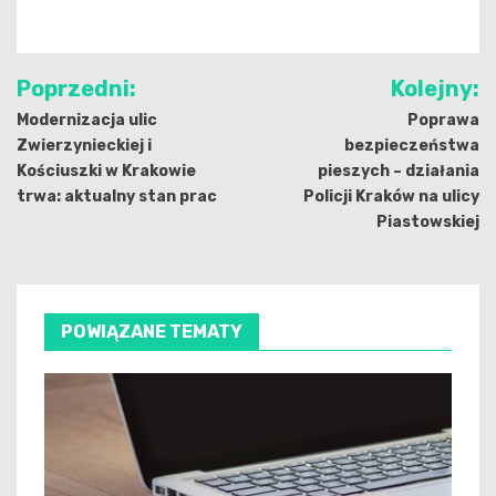
Nawigacja
Poprzedni:
Kolejny:
wpisu
Modernizacja ulic
Poprawa
Zwierzynieckiej i
bezpieczeństwa
Kościuszki w Krakowie
pieszych – działania
trwa: aktualny stan prac
Policji Kraków na ulicy
Piastowskiej
POWIĄZANE TEMATY