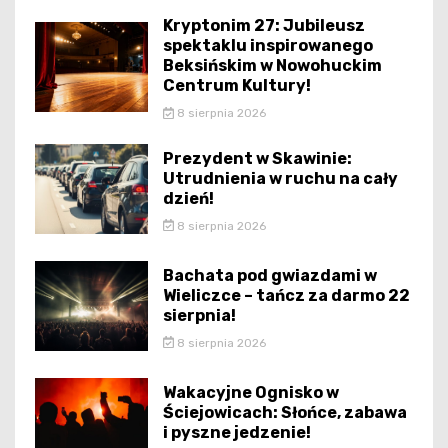
Kryptonim 27: Jubileusz
spektaklu inspirowanego
Beksińskim w Nowohuckim
Centrum Kultury!
8 sierpnia 2026
Prezydent w Skawinie:
Utrudnienia w ruchu na cały
dzień!
8 sierpnia 2026
Bachata pod gwiazdami w
Wieliczce – tańcz za darmo 22
sierpnia!
8 sierpnia 2026
Wakacyjne Ognisko w
Ściejowicach: Słońce, zabawa
i pyszne jedzenie!