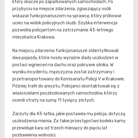
który skacze po zaparkowanych samochodach. Po
przybyciu na miejsce zdarzenia, zgłaszający osób
wskazał funkcjonariuszom na sprawcę, który próbował
uciec na widok policyjnych służb. Szybka interwencja
pozwoliła policjantom na zatrzymanie 43-letniego
mieszkańca Krakowa.
Na miejscu zdarzenia funkcjonariusze zidentyfikowali
dwa pojazdy, które nosiły wyraźne ślady uszkodzeń w
postaci wgnieceń na dachu oraz pokrywie silnika. W
wyniku incydentu, mężczyzna został zatrzymany i
przetransportowany do Komisariatu Policji V w Krakowie.
Później trafił do aresztu. Policjanci skontaktowali się z
właścicielami poszkodowanych samochodów, którzy
ocenili straty na sumę 11 tysięcy złotych.
Zarzuty dla 43-latka, jakie postawiła mu policja, dotyczą
uszkodzenia mienia. Za takie przestępstwo kodeks karny
przewiduje karę od trzech miesięcy do pięciu lat
pozbawienia wolności.