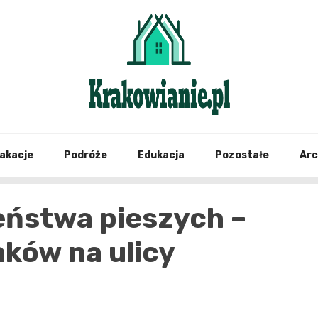
najświeższe informacje z Krakowa i okolic
Krako
akacje
Podróże
Edukacja
Pozostałe
Ar
ństwa pieszych –
raków na ulicy