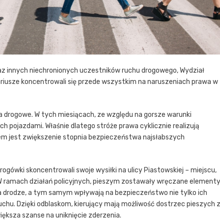
az innych niechronionych uczestników ruchu drogowego, Wydział
ariusze koncentrowali się przede wszystkim na naruszeniach prawa w
enia drogowe. W tych miesiącach, ze względu na gorsze warunki
ych pojazdami. Właśnie dlatego stróże prawa cyklicznie realizują
tem jest zwiększenie stopnia bezpieczeństwa najsłabszych
rogówki skoncentrowali swoje wysiłki na ulicy Piastowskiej – miejscu,
 W ramach działań policyjnych, pieszym zostawały wręczane element
a drodze, a tym samym wpływają na bezpieczeństwo nie tylko ich
chu. Dzięki odblaskom, kierujący mają możliwość dostrzec pieszych 
większa szanse na uniknięcie zderzenia.