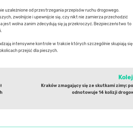
e uzależnione od przestrzegania przepisów ruchu drogowego.
szych, zwolnijcie i upewnijcie się, czy nikt nie zamierza przechodzić
oga jest wolna zanim zdecydują się ją przekroczyć. Bezpieczeństwo to
.
adzają intensywne kontrole w trakcie których szczególnie skupiają się
kolicach przejść dla pieszych.
Kole
ł
Kraków zmagający się ze skutkami zimy: po
ch
odnotowuje 14 kolizji drog