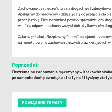
Zachowanie bezpieczeństwa na drogach jest zdecydowani
Apelujemy do kierowców – zbliżając się do przejścia dla pie
przez jezdnię. Piesi natomiast powinni sprawdzić, czy dr
wspólna odpowiedzialność wszystkich użytkowników drogi
Jako część akcji „Bezpieczny Pieszy”, policjanci przeprow
na monitorowaniu zachowań pieszych oraz kierujących w o
Nawigacja
Poprzedni:
wpisu
Ekstremalne zachowanie mężczyzny w Krakowie: skaka
po samochodach powodując straty na 11 tysięcy złoty
POWIĄZANE TEMATY