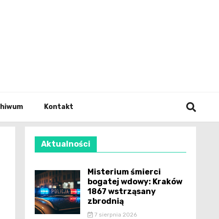
wianie
chiwum
Kontakt
Aktualności
Misterium śmierci
bogatej wdowy: Kraków
1867 wstrząsany
zbrodnią
7 sierpnia 2026