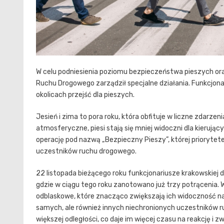
W celu podniesienia poziomu bezpieczeństwa pieszych or
Ruchu Drogowego zarządził specjalne działania. Funkcjon
okolicach przejść dla pieszych.
Jesień i zima to pora roku, która obfituje w liczne zdarz
atmosferyczne, piesi stają się mniej widoczni dla kierując
operację pod nazwą „Bezpieczny Pieszy”, której prioryte
uczestników ruchu drogowego.
22 listopada bieżącego roku funkcjonariusze krakowskiej d
gdzie w ciągu tego roku zanotowano już trzy potrącenia.
odblaskowe, które znacząco zwiększają ich widoczność n
samych, ale również innych niechronionych uczestników ru
większej odległości, co daje im więcej czasu na reakcję i z