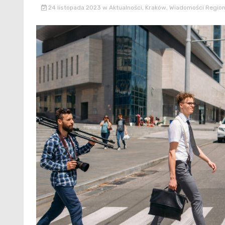
24 listopada 2023
w
Aktualności
,
Kraków
,
Wiadomości Region