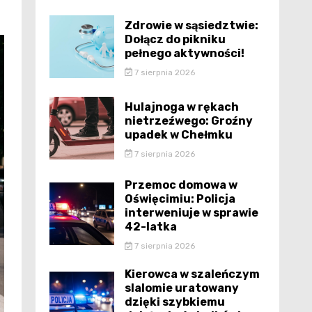
Zdrowie w sąsiedztwie:
Dołącz do pikniku
pełnego aktywności!
7 sierpnia 2026
Hulajnoga w rękach
nietrzeźwego: Groźny
upadek w Chełmku
7 sierpnia 2026
Przemoc domowa w
Oświęcimiu: Policja
interweniuje w sprawie
42-latka
7 sierpnia 2026
Kierowca w szaleńczym
slalomie uratowany
dzięki szybkiemu