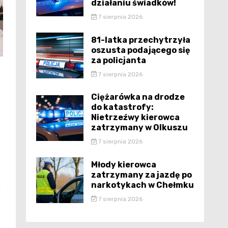
działaniu świadków!
7 sierpnia 2026
81-latka przechytrzyła
oszusta podającego się
za policjanta
7 sierpnia 2026
Ciężarówka na drodze
do katastrofy:
Nietrzeźwy kierowca
zatrzymany w Olkuszu
7 sierpnia 2026
Młody kierowca
zatrzymany za jazdę po
narkotykach w Chełmku
y
7 sierpnia 2026
z