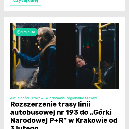
Czytaj dalej
1 minuta
Aktualności
Kraków
Wiadomości regionalne Kraków
Rozszerzenie trasy linii
autobusowej nr 193 do „Górki
Narodowej P+R” w Krakowie od
3 lutego