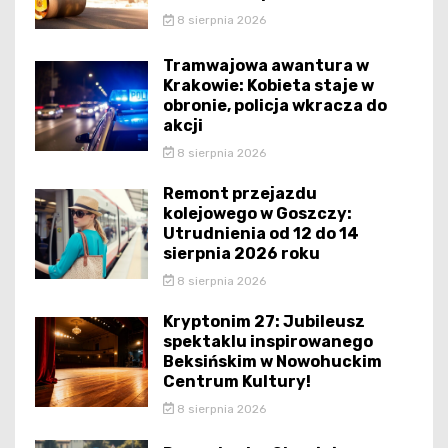
8 sierpnia 2026
Tramwajowa awantura w
Krakowie: Kobieta staje w
obronie, policja wkracza do
akcji
8 sierpnia 2026
Remont przejazdu
kolejowego w Goszczy:
Utrudnienia od 12 do 14
sierpnia 2026 roku
8 sierpnia 2026
Kryptonim 27: Jubileusz
spektaklu inspirowanego
Beksińskim w Nowohuckim
Centrum Kultury!
8 sierpnia 2026