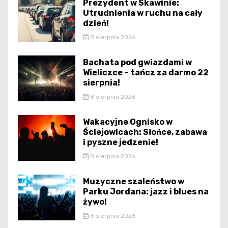
Prezydent w Skawinie:
Utrudnienia w ruchu na cały
dzień!
8 sierpnia 2026
Bachata pod gwiazdami w
Wieliczce – tańcz za darmo 22
sierpnia!
8 sierpnia 2026
Wakacyjne Ognisko w
Ściejowicach: Słońce, zabawa
i pyszne jedzenie!
8 sierpnia 2026
Muzyczne szaleństwo w
Parku Jordana: jazz i blues na
żywo!
8 sierpnia 2026